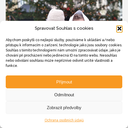
Spravovat Souhlas s cookies
Abychom poskytli co nejlepší služby, používáme k ukládání a/nebo
přístupu k informacím o zařízení, technologie jako jsou soubory cookies.
Souhlas s těmito technologiemi nám umožní zpracovávat údaje, jako je
chování při procházení nebo jedinečná ID na tomto webu. Nesouhlas
nebo odvolání souhlasu může nepříznivě ovlivnit určité vlastnosti a
funkce.
Příjmout
Odmítnout
Zobrazit předvolby
Copyright © Weiron Dynamics, s.r.o. |
Tvorba webových stránek
a
SEO
Ochrana osobních údajů