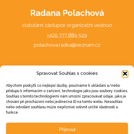
Radana Polachová
statutární zástupce organizační vedoucí
+420 777 889 529
polachova.radka@seznam.cz
DFS Ostravička
Spravovat Souhlas s cookies
Abychom poskytli co nejlepší služby, používáme k ukládání a/nebo
ostravicka@seznam.cz
přístupu k informacím o zařízení, technologie jako jsou soubory cookies.
Souhlas s těmito technologiemi nám umožní zpracovávat údaje, jako je
chování při procházení nebo jedinečná ID na tomto webu. Nesouhlas
nebo odvolání souhlasu může nepříznivě ovlivnit určité vlastnosti a
funkce.
Korespondenční adresa
Příjmout
Podpuklí 283