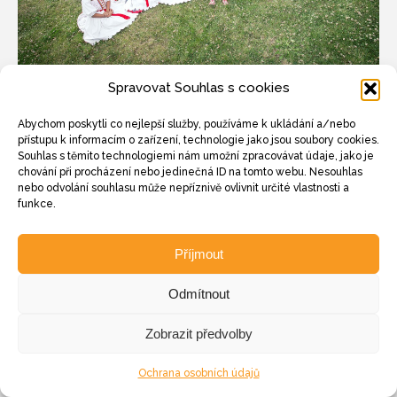
Spravovat Souhlas s cookies
Copyright © Weiron Dynamics, s.r.o. |
Tvorba webových stránek
a
SEO
Abychom poskytli co nejlepší služby, používáme k ukládání a/nebo
přístupu k informacím o zařízení, technologie jako jsou soubory cookies.
Souhlas s těmito technologiemi nám umožní zpracovávat údaje, jako je
chování při procházení nebo jedinečná ID na tomto webu. Nesouhlas
nebo odvolání souhlasu může nepříznivě ovlivnit určité vlastnosti a
funkce.
Příjmout
Odmítnout
Zobrazit předvolby
Ochrana osobních údajů